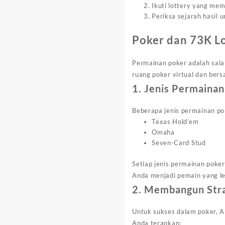
Ikuti lottery yang mem
Periksa sejarah hasil
Poker dan 73K L
Permainan poker adalah sala
ruang poker virtual dan bers
1. Jenis Permainan
Beberapa jenis permainan po
Texas Hold’em
Omaha
Seven-Card Stud
Setiap jenis permainan poke
Anda menjadi pemain yang le
2. Membangun Stra
Untuk sukses dalam poker, A
Anda terapkan: