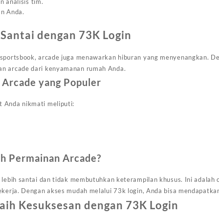
 analisis tim.
an Anda.
 Santai dengan 73K Login
 sportsbook, arcade juga menawarkan hiburan yang menyenangkan. De
an arcade dari kenyamanan rumah Anda.
n Arcade yang Populer
 Anda nikmati meliputi:
ih Permainan Arcade?
i lebih santai dan tidak membutuhkan keterampilan khusus. Ini adalah
bekerja. Dengan akses mudah melalui 73k login, Anda bisa mendapatkan
aih Kesuksesan dengan 73K Login