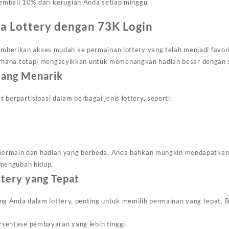
mbali 10% dari kerugian Anda setiap minggu.
a Lottery dengan 73K Login
memberikan akses mudah ke permainan lottery yang telah menjadi favor
hana tetapi mengasyikkan untuk memenangkan hadiah besar dengan s
 yang Menarik
berpartisipasi dalam berbagai jenis lottery, seperti:
ra bermain dan hadiah yang berbeda. Anda bahkan mungkin mendapatka
mengubah hidup.
ttery yang Tepat
 Anda dalam lottery, penting untuk memilih permainan yang tepat. B
ersentase pembayaran yang lebih tinggi.