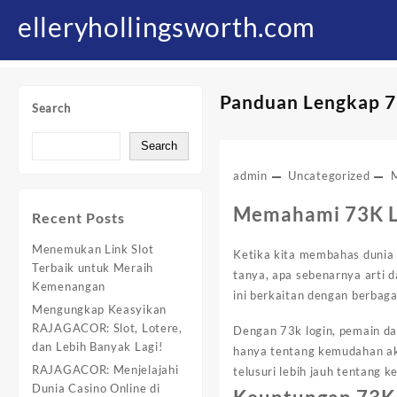
Skip
elleryhollingsworth.com
to
content
Panduan Lengkap 7
Search
Search
admin
Uncategorized
Memahami 73K Lo
Recent Posts
Menemukan Link Slot
Ketika kita membahas dunia k
Terbaik untuk Meraih
tanya, apa sebenarnya arti da
Kemenangan
ini berkaitan dengan berbagai
Mengungkap Keasyikan
RAJAGACOR: Slot, Lotere,
Dengan 73k login, pemain da
dan Lebih Banyak Lagi!
hanya tentang kemudahan ak
RAJAGACOR: Menjelajahi
telusuri lebih jauh tentang k
Dunia Casino Online di