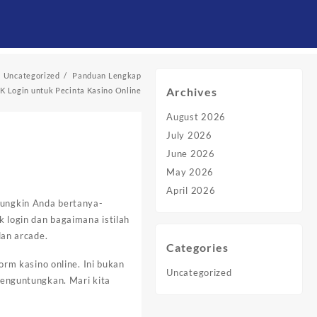
Uncategorized
Panduan Lengkap
Archives
K Login untuk Pecinta Kasino Online
August 2026
July 2026
June 2026
May 2026
April 2026
Mungkin Anda bertanya-
3k login dan bagaimana istilah
dan arcade.
Categories
rm kasino online. Ini bukan
Uncategorized
enguntungkan. Mari kita