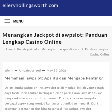
Skip
elleryhollingsworth.com
to
content
MENU
Menangkan Jackpot di awpslot: Panduan
Lengkap Casino Online
Home
Uncategorized
Menangkan Jackpot di awpslot: Panduan Lengkap
Casino Online
admin
Uncategorized
May 25, 2026
Memahami awpslot: Apa itu dan Mengapa Penting?
Dalam dunia casino online, awpslot telah menjadi istilah yang penuh
daya tarik. Memadukan berbagai elemen permainan, awpslot bukan
hanya sekedar mesin slot tradisional. Di sini, kita akan menyelami
berbagai aspek yang menjadikan awpslot unik dan menarik. Dari
keseruan permainan slot hingga sensasi live casino, awpslot