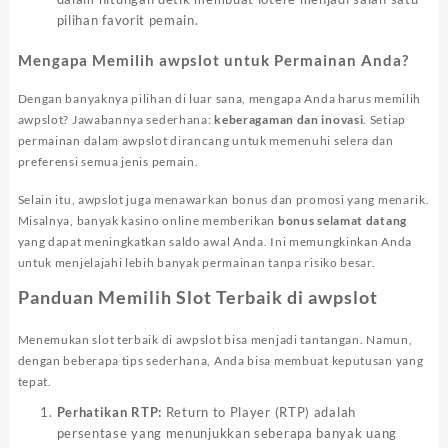
pilihan favorit pemain.
Mengapa Memilih awpslot untuk Permainan Anda?
Dengan banyaknya pilihan di luar sana, mengapa Anda harus memilih
awpslot? Jawabannya sederhana:
keberagaman dan inovasi
. Setiap
permainan dalam awpslot dirancang untuk memenuhi selera dan
preferensi semua jenis pemain.
Selain itu, awpslot juga menawarkan bonus dan promosi yang menarik.
Misalnya, banyak kasino online memberikan
bonus selamat datang
yang dapat meningkatkan saldo awal Anda. Ini memungkinkan Anda
untuk menjelajahi lebih banyak permainan tanpa risiko besar.
Panduan Memilih Slot Terbaik di awpslot
Menemukan slot terbaik di awpslot bisa menjadi tantangan. Namun,
dengan beberapa tips sederhana, Anda bisa membuat keputusan yang
tepat.
Perhatikan RTP:
Return to Player (RTP) adalah
persentase yang menunjukkan seberapa banyak uang