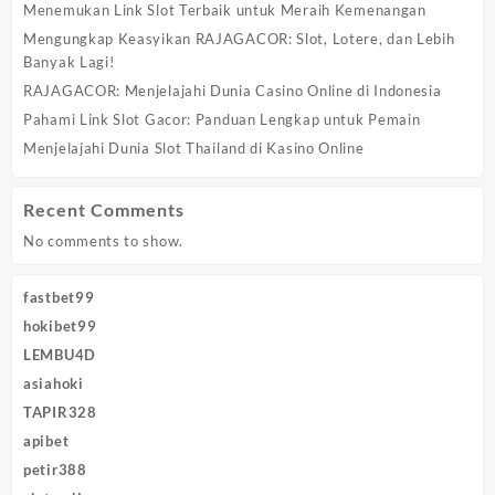
Menemukan Link Slot Terbaik untuk Meraih Kemenangan
Mengungkap Keasyikan RAJAGACOR: Slot, Lotere, dan Lebih
Banyak Lagi!
RAJAGACOR: Menjelajahi Dunia Casino Online di Indonesia
Pahami Link Slot Gacor: Panduan Lengkap untuk Pemain
Menjelajahi Dunia Slot Thailand di Kasino Online
Recent Comments
No comments to show.
fastbet99
hokibet99
LEMBU4D
asiahoki
TAPIR328
apibet
petir388