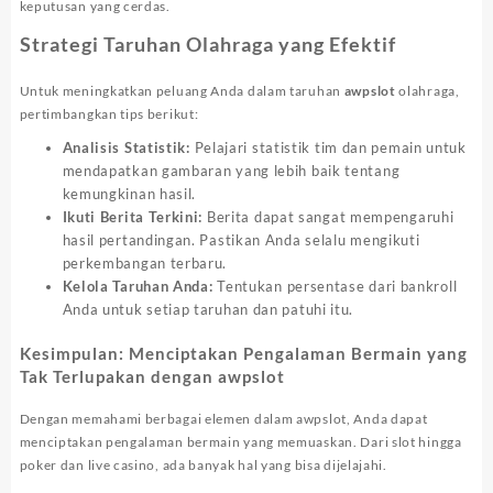
keputusan yang cerdas.
Strategi Taruhan Olahraga yang Efektif
Untuk meningkatkan peluang Anda dalam taruhan
awpslot
olahraga,
pertimbangkan tips berikut:
Analisis Statistik:
Pelajari statistik tim dan pemain untuk
mendapatkan gambaran yang lebih baik tentang
kemungkinan hasil.
Ikuti Berita Terkini:
Berita dapat sangat mempengaruhi
hasil pertandingan. Pastikan Anda selalu mengikuti
perkembangan terbaru.
Kelola Taruhan Anda:
Tentukan persentase dari bankroll
Anda untuk setiap taruhan dan patuhi itu.
Kesimpulan: Menciptakan Pengalaman Bermain yang
Tak Terlupakan dengan awpslot
Dengan memahami berbagai elemen dalam awpslot, Anda dapat
menciptakan pengalaman bermain yang memuaskan. Dari slot hingga
poker dan live casino, ada banyak hal yang bisa dijelajahi.