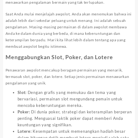
menawarkan pengalaman bermain yang tak terlupakan.
Saat Anda mulai menjelajah awpslot, Anda akan menemukan bahwa ini
adalah lebih dari sekedar peluang untuk menang. Ini adalah sebuah
pengalaman. Masing-masing permainan di dalam awpslot membawa
Anda ke dalam dunia yang berbeda, di mana keberuntungan dan
keterampilan berpadu. Mari kita lihat lebih dalam tentang apa yang
membuat awpslot begitu istimewa.
Menggabungkan Slot, Poker, dan Lotere
Penawaran awpslot mencakup beragam permainan yang menarik,
termasuk slot, poker, dan lotere. Setiap jenis permainan menawarkan
pengalaman yang unik.
Slot:
Dengan grafis yang memukau dan tema yang
bervariasi, permainan slot mengundang pemain untuk
mencoba keberuntungan mereka.
Poker:
Di dunia poker, strategi dan keterampilan berperan
penting. Menguasai taktik poker dapat memberi Anda
keuntungan yang signifikan.
Lotere:
Kesempatan untuk memenangkan hadiah besar
dalam hitungan detik membuat lotere menjadi salah satu